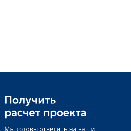
Ваш проект
Загрузить файл
Как связаться с вами
Я согласен(а) на обработку персональных
данных и принимаю условия
политики
конфиденциальности
и
согласия на
обработку данных
Отправить