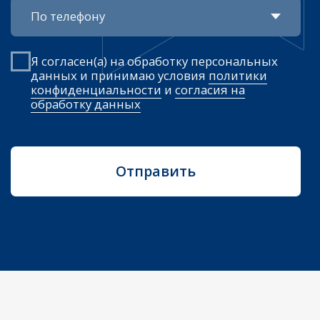
Напишите нам
Наш адрес
Уфа, ул. Рихарда Зорге, 61/1,
6 этаж, офис 48
ООО «ЭлектроЦентрМонтаж»
ИНН 0234008020 • ОГРН 1130280016954
8 (347) 286-52-95
el.centr@yandex.ru
Все права защищены© 2026