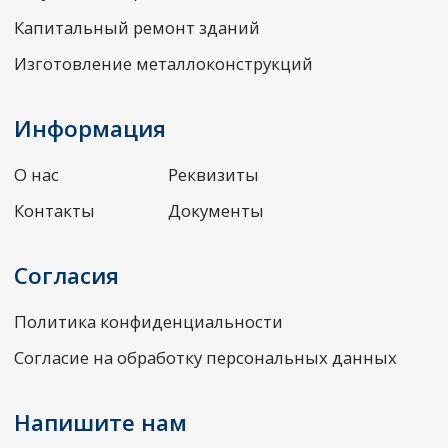
Наш адрес
Уфа, ул. Рихарда Зорге, 61/1,
6 этаж, офис 48
ООО «ЭлектроЦентрМонтаж»
ИНН 0234008020 • ОГРН 1130280016954
8 (347) 286-52-95
el.centr@yandex.ru
Все права защищены© 2026